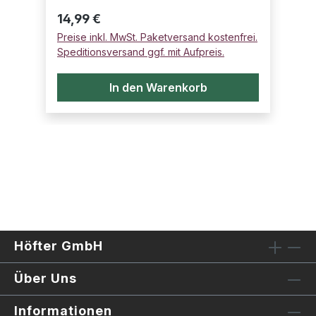
Regulärer Preis:
14,99 €
Preise inkl. MwSt. Paketversand kostenfrei.
Speditionsversand ggf. mit Aufpreis.
In den Warenkorb
Höfter GmbH
Über Uns
Informationen