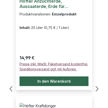
Höfter Anzuchterde,
Aussaaterde, Erde für
Jungpflanzen und Kräuter 20l
Produktvariationen:
Einzelprodukt
Inhalt:
20 Liter
(0,75 € / 1 Liter)
Regulärer Preis:
14,99 €
Preise inkl. MwSt. Paketversand kostenfrei.
Speditionsversand ggf. mit Aufpreis.
In den Warenkorb