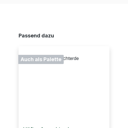
Produktgalerie überspringen
Passend dazu
Auch als Palette