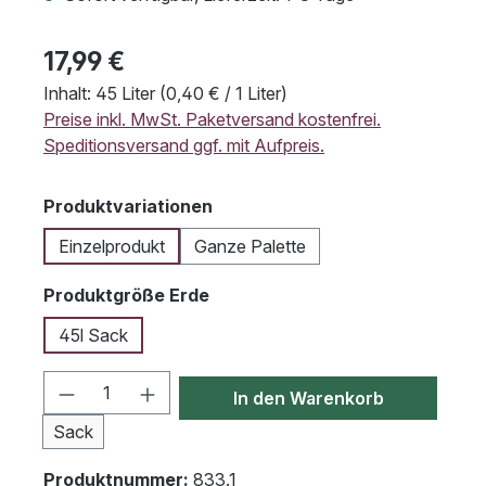
17,99 €
Inhalt:
45 Liter
(0,40 € / 1 Liter)
Preise inkl. MwSt. Paketversand kostenfrei.
Speditionsversand ggf. mit Aufpreis.
auswählen
Produktvariationen
Einzelprodukt
Ganze Palette
auswählen
Produktgröße Erde
45l Sack
Produkt Anzahl: Gib den gewünschten We
In den Warenkorb
Sack
Produktnummer:
833.1