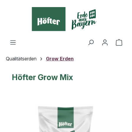
alt springen
Ware
Qualitätserden
Grow Erden
Höfter Grow Mix
Bildergalerie überspringen