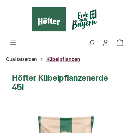
alt springen
Ware
Qualitätserden
Kübelpflanzen
Höfter Kübelpflanzenerde
45l
Bildergalerie überspringen