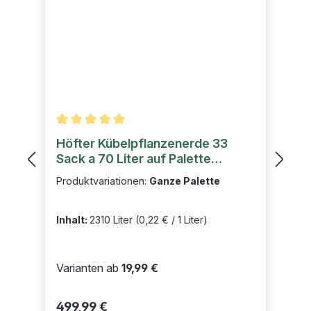
Durchschnittliche Bewertung von 5 von 5 Sternen
Höfter Kübelpflanzenerde 33
Sack a 70 Liter auf Palette
(2310l)
Produktvariationen:
Ganze Palette
Inhalt:
2310 Liter
(0,22 € / 1 Liter)
Varianten ab
19,99 €
Regulärer Preis:
499,99 €