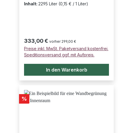
Inhalt:
2295 Liter
(0,15 € / 1 Liter)
Regulärer Preis:
333,00 €
vorher 299,00 €
Preise inkl. MwSt. Paketversand kostenfrei.
Speditionsversand ggf. mit Aufpreis.
In den Warenkorb
Rabatt
%