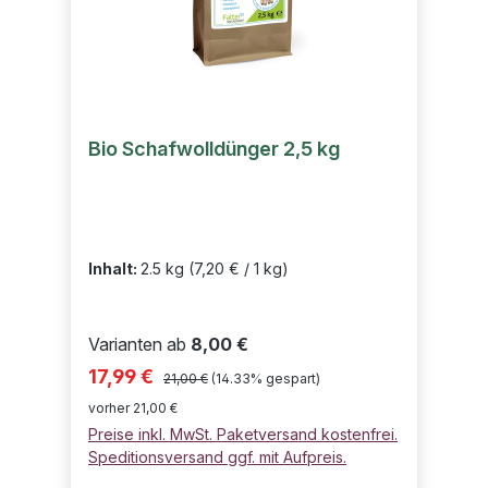
Bio Schafwolldünger 2,5 kg
Inhalt:
2.5 kg
(7,20 € / 1 kg)
Varianten ab
8,00 €
Regulärer Preis:
Verkaufspreis:
17,99 €
21,00 €
(14.33% gespart)
vorher 21,00 €
Preise inkl. MwSt. Paketversand kostenfrei.
Speditionsversand ggf. mit Aufpreis.