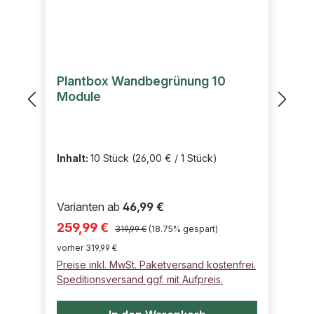
Plantbox Wandbegrünung 10
Module
Inhalt:
10 Stück
(26,00 € / 1 Stück)
Varianten ab
46,99 €
Regulärer Preis:
Verkaufspreis:
259,99 €
319,99 €
(18.75% gespart)
vorher 319,99 €
Preise inkl. MwSt. Paketversand kostenfrei.
Speditionsversand ggf. mit Aufpreis.