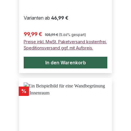
Varianten ab
46,99 €
Regulärer Preis:
Verkaufspreis:
99,99 €
105,99 €
(5.66% gespart)
Preise inkl. MwSt. Paketversand kostenfrei.
Speditionsversand ggf. mit Aufpreis.
In den Warenkorb
Rabatt
%