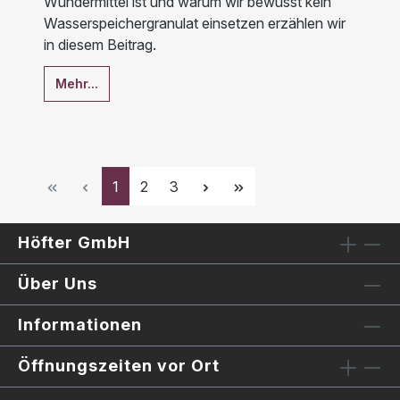
Wundermittel ist und warum wir bewusst kein
Wasserspeichergranulat einsetzen erzählen wir
in diesem Beitrag.
Mehr...
Seite
Seite
Seite
1
2
3
Höfter GmbH
Über Uns
Informationen
Öffnungszeiten vor Ort