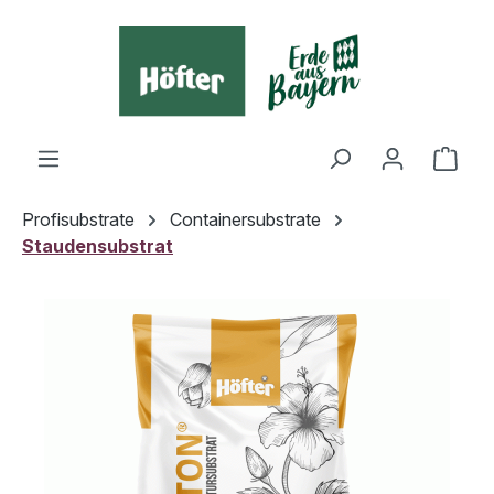
alt springen
Ware
Profisubstrate
Containersubstrate
Staudensubstrat