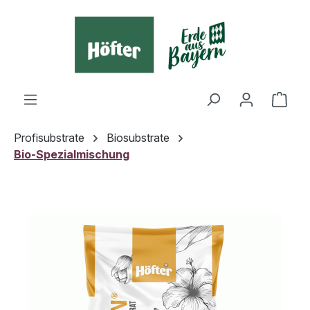
alt springen
Ware
Profisubstrate
Biosubstrate
Bio-Spezialmischung