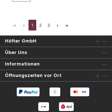
Seite
Seite
Seite
1
2
3
Höfter GmbH
Über Uns
Informationen
Öffnungszeiten vor Ort