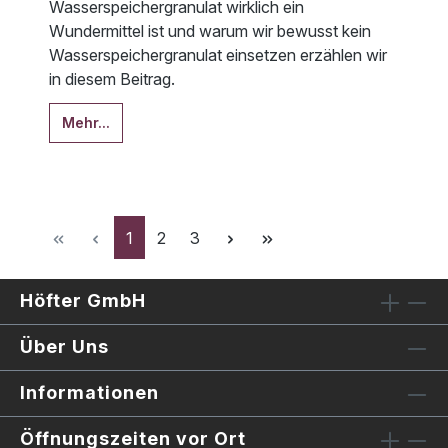
Wasserspeichergranulat wirklich ein
Wundermittel ist und warum wir bewusst kein
Wasserspeichergranulat einsetzen erzählen wir
in diesem Beitrag.
Mehr...
Seite
Seite
Seite
1
2
3
Höfter GmbH
Über Uns
Informationen
Öffnungszeiten vor Ort