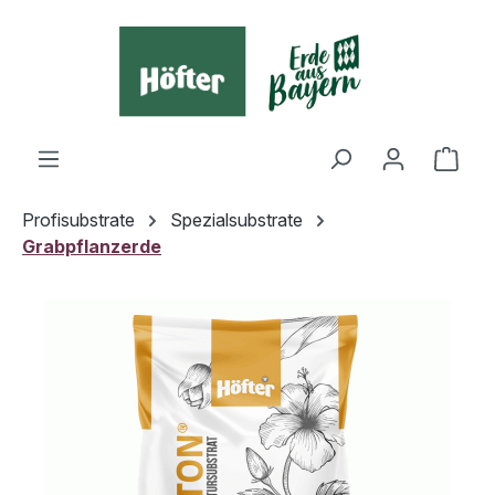
alt springen
Ware
Profisubstrate
Spezialsubstrate
Grabpflanzerde