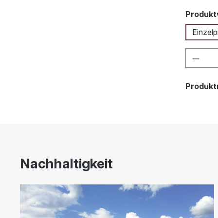
Produkt
Einzelp
Produ
Produk
Nachhaltigkeit