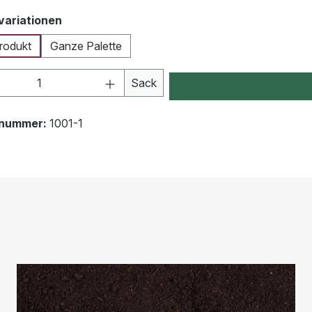
auswählen
variationen
rodukt
Ganze Palette
kt Anzahl: Gib den gewünschten Wert ein 
Sack
tnummer:
1001-1