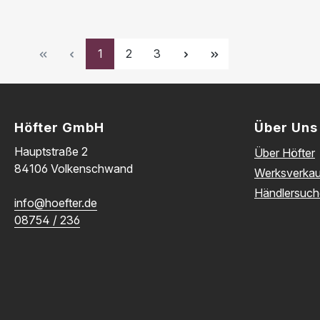
Seite
Seite
Seite
1
2
3
Höfter GmbH
Über Uns
Hauptstraße 2
Über Höfter
84106 Volkenschwand
Werksverkau
Händlersuch
info@hoefter.de
08754 / 236