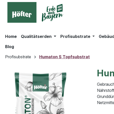
springen
Zur Hauptnavigation springen
Home
Qualitätserden
Profisubstrate
Gebäud
Blog
Profisubstrate
Humaton S Topfsubstrat
Hum
Gebrauch
Nährstoff
Grunddün
Netzmitte