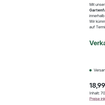
Mit unse
Gartenf
innerhal
Wir kümme
auf Termi
Verk
Versan
18,99
Inhalt:
70
Preise in