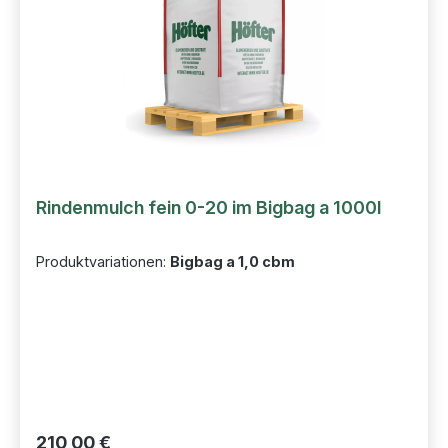
Rindenmulch fein 0-20 im Bigbag a 1000l
Produktvariationen:
Bigbag a 1,0 cbm
Regulärer Preis:
210,00 €