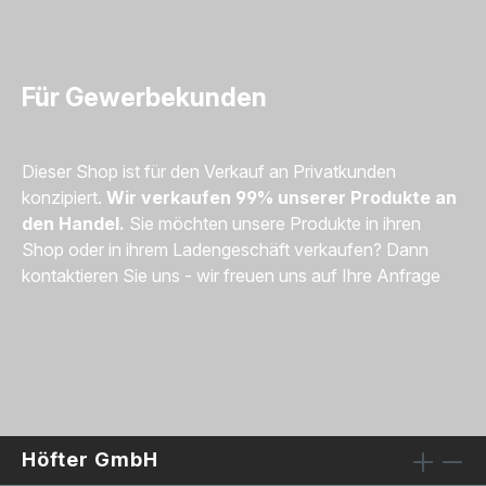
Für Gewerbekunden
Dieser Shop ist für den Verkauf an Privatkunden
konzipiert.
Wir verkaufen 99% unserer Produkte an
den Handel.
Sie möchten unsere Produkte in ihren
Shop oder in ihrem Ladengeschäft verkaufen? Dann
kontaktieren Sie uns - wir freuen uns auf Ihre Anfrage
Höfter GmbH