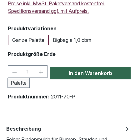
Preise inkl. MwSt. Paketversand kostenfrei.
Speditionsversand ggf. mit Aufpreis.
auswählen
Produktvariationen
Ganze Palette
Bigbag a 1,0 cbm
auswählen
Produktgröße Erde
Produkt Anzahl: Gib den gewünschten Wert
In den Warenkorb
Palette
Produktnummer:
2011-70-P
Beschreibung
Feiner Rindenmulch für Blumen, Stauden und