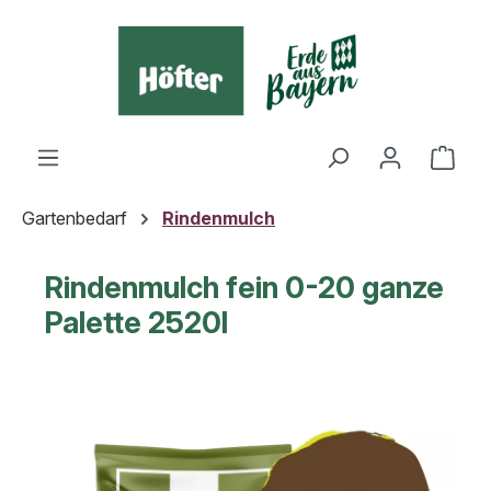
alt springen
Ware
Gartenbedarf
Rindenmulch
Rindenmulch fein 0-20 ganze
Palette 2520l
Bildergalerie überspringen