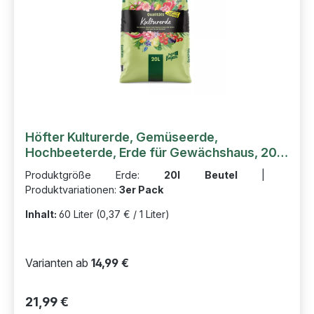
Höfter Kulturerde, Gemüseerde,
Hochbeeterde, Erde für Gewächshaus, 20l
3er Pack
Produktgröße Erde:
20l Beutel
|
Produktvariationen:
3er Pack
Inhalt:
60 Liter
(0,37 € / 1 Liter)
Varianten ab
14,99 €
Regulärer Preis:
21,99 €