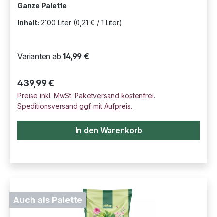
Ganze Palette
Inhalt:
2100 Liter
(0,21 € / 1 Liter)
Varianten ab
14,99 €
Regulärer Preis:
439,99 €
Preise inkl. MwSt. Paketversand kostenfrei.
Speditionsversand ggf. mit Aufpreis.
In den Warenkorb
Auch als Palette