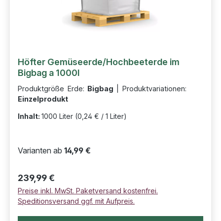
Höfter Gemüseerde/Hochbeeterde im
Bigbag a 1000l
Produktgröße Erde:
Bigbag
|
Produktvariationen:
Einzelprodukt
Inhalt:
1000 Liter
(0,24 € / 1 Liter)
Varianten ab
14,99 €
Regulärer Preis:
239,99 €
Preise inkl. MwSt. Paketversand kostenfrei.
Speditionsversand ggf. mit Aufpreis.