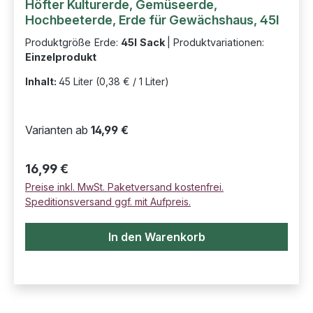
Höfter Kulturerde, Gemüseerde,
Hochbeeterde, Erde für Gewächshaus, 45l
Produktgröße Erde:
45l Sack
|
Produktvariationen:
Einzelprodukt
Inhalt:
45 Liter
(0,38 € / 1 Liter)
Varianten ab
14,99 €
Regulärer Preis:
16,99 €
Preise inkl. MwSt. Paketversand kostenfrei.
Speditionsversand ggf. mit Aufpreis.
In den Warenkorb