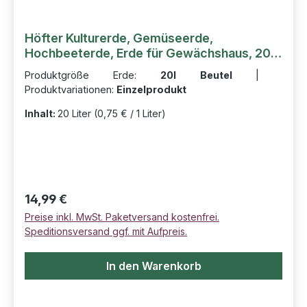
Höfter Kulturerde, Gemüseerde,
Hochbeeterde, Erde für Gewächshaus, 20l
Beutel
Produktgröße Erde:
20l Beutel
|
Produktvariationen:
Einzelprodukt
Inhalt:
20 Liter
(0,75 € / 1 Liter)
Regulärer Preis:
14,99 €
Preise inkl. MwSt. Paketversand kostenfrei.
Speditionsversand ggf. mit Aufpreis.
In den Warenkorb