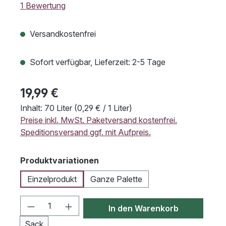
Durchschnittliche Bewertung von 5 von 5 Sternen
1 Bewertung
Versandkostenfrei
Sofort verfügbar, Lieferzeit: 2-5 Tage
19,99 €
Inhalt:
70 Liter
(0,29 € / 1 Liter)
Preise inkl. MwSt. Paketversand kostenfrei.
Speditionsversand ggf. mit Aufpreis.
auswählen
Produktvariationen
Einzelprodukt
Ganze Palette
Produkt Anzahl: Gib den gewünschten We
In den Warenkorb
Sack