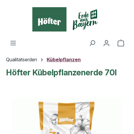
alt springen
Ware
Qualitätserden
Kübelpflanzen
Höfter Kübelpflanzenerde 70l
Bildergalerie überspringen