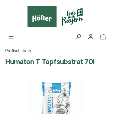
alt springen
Ware
Profisubstrate
Humaton T Topfsubstrat 70l
Bildergalerie überspringen