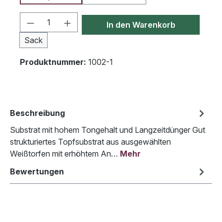
Produkt Anzahl: Gib den gewünschten We
In den Warenkorb
Sack
Produktnummer:
1002-1
Beschreibung
Substrat mit hohem Tongehalt und Langzeitdünger Gut
strukturiertes Topfsubstrat aus ausgewählten
Weißtorfen mit erhöhtem An…
Mehr
Bewertungen