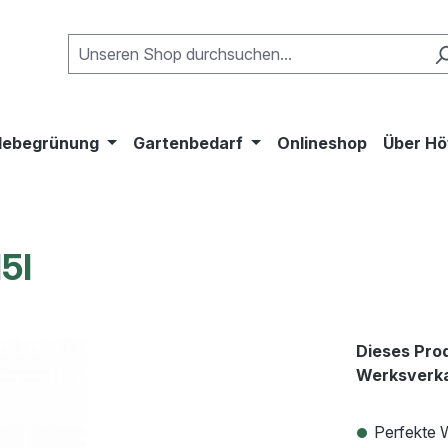
ebegrünung
Gartenbedarf
Onlineshop
Über Hö
5l
Dieses Prod
Werksverka
Perfekte 