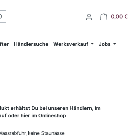
0,00 €
Ware
fter
Händlersuche
Werksverkauf
Jobs
ukt erhältst Du bei unseren Händlern, im
uf oder hier im Onlineshop
Wassrabfuhr, keine Staunässe