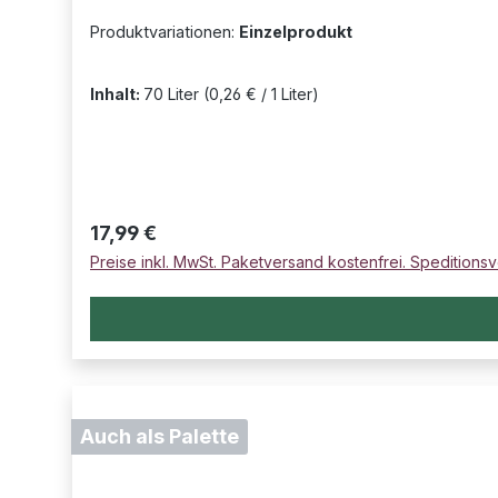
Produktvariationen:
Einzelprodukt
Inhalt:
70 Liter
(0,26 € / 1 Liter)
Regulärer Preis:
17,99 €
Preise inkl. MwSt. Paketversand kostenfrei. Speditionsv
Auch als Palette