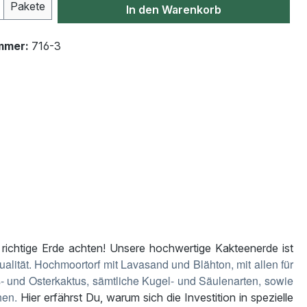
Anzahl: Gib den gewünschten Wert ein od
Pakete
In den Warenkorb
mmer:
716-3
 richtige Erde achten! Unsere hochwertige Kakteenerde ist
alität. Hochmoortorf mit Lavasand und Blähton, mit allen für
- und Osterkaktus, sämtliche Kugel- und Säulenarten, sowie
hen.
Hier erfährst Du, warum sich die Investition in spezielle