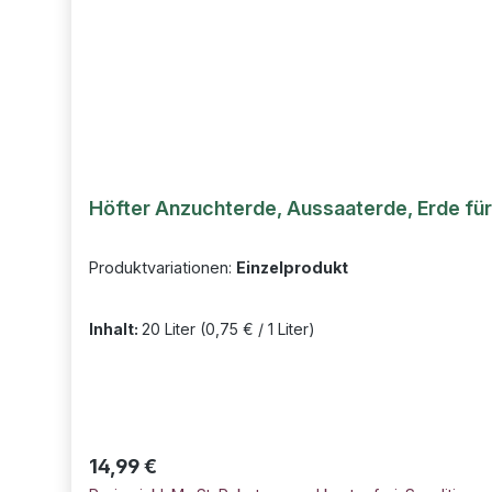
Höfter Anzuchterde, Aussaaterde, Erde für
Produktvariationen:
Einzelprodukt
Inhalt:
20 Liter
(0,75 € / 1 Liter)
Regulärer Preis:
14,99 €