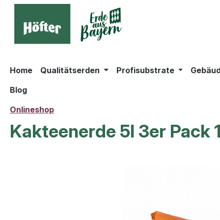
springen
Zur Hauptnavigation springen
Home
Qualitätserden
Profisubstrate
Gebäud
Blog
Onlineshop
Kakteenerde 5l 3er Pack 1
Bildergalerie überspringen