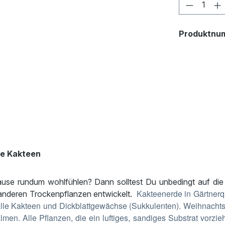
Produkt 
Produktnu
ge Kakteen
hause rundum wohlfühlen? Dann solltest Du unbedingt auf die
Kakteenerde in Gärtnerqu
d anderen Trockenpflanzen entwickelt.
alle Kakteen und Dickblattgewächse (Sukkulenten). Weihnachts
en. Alle Pflanzen, die ein luftiges, sandiges Substrat vorzie