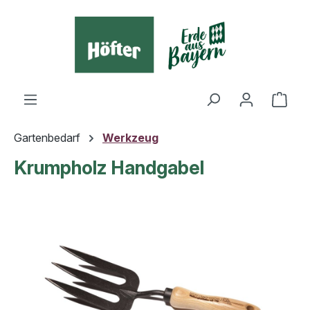
alt springen
Ware
Gartenbedarf
Werkzeug
Krumpholz Handgabel
Bildergalerie überspringen