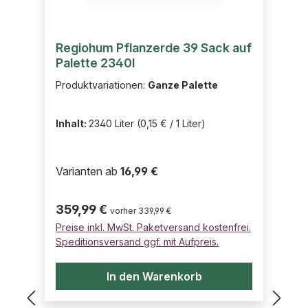
Regiohum Pflanzerde 39 Sack auf
Palette 2340l
Produktvariationen:
Ganze Palette
Inhalt:
2340 Liter
(0,15 € / 1 Liter)
Varianten ab
16,99 €
Regulärer Preis:
359,99 €
vorher 339,99 €
Preise inkl. MwSt. Paketversand kostenfrei.
Speditionsversand ggf. mit Aufpreis.
In den Warenkorb