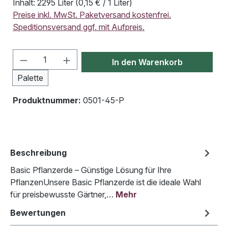
Inhalt:
2295 Liter
(0,15 € / 1 Liter)
Preise inkl. MwSt. Paketversand kostenfrei.
Speditionsversand ggf. mit Aufpreis.
Produkt Anzahl: Gib den gewünschten Wert
In den Warenkorb
Palette
Produktnummer:
0501-45-P
Beschreibung
Basic Pflanzerde – Günstige Lösung für Ihre
PflanzenUnsere Basic Pflanzerde ist die ideale Wahl
für preisbewusste Gärtner,…
Mehr
Bewertungen