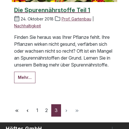
Die Spurennährstoffe Teil 1
24. Oktober 2018
Prof. Gartenbau
|
Nachhaltigkeit
Finden Sie heraus was Ihrer Pflanze fehlt. Ihre
Pflanzen wirken nicht gesund, verfärben sich
oder wachsen nicht so recht? Oft ist ein Mangel
an Spurennährstoffen der Grund. Lernen Sie in
unserem Beitrag mehr über Spurennährstoffe.
Mehr...
Seite
Seite
Seite
1
2
3
Höfter GmbH