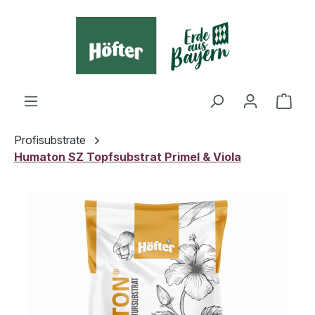
alt springen
Ware
Profisubstrate
Humaton SZ Topfsubstrat Primel & Viola