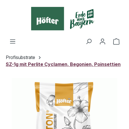
alt springen
Ware
Profisubstrate
SZ-1g mit Perlite Cyclamen, Begonien, Poinsettien