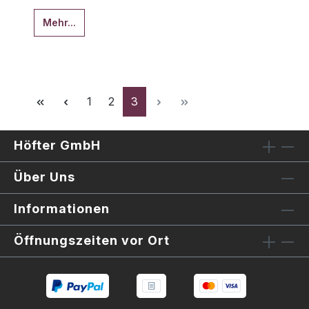
Mehr...
Seite
Seite
Seite
1
2
3
Höfter GmbH
Über Uns
Informationen
Öffnungszeiten vor Ort