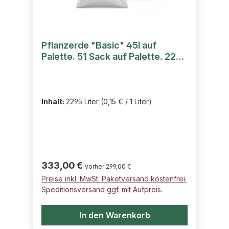
Pflanzerde "Basic" 45l auf
Palette. 51 Sack auf Palette. 2295
Liter
Inhalt:
2295 Liter
(0,15 € / 1 Liter)
Regulärer Preis:
333,00 €
vorher 299,00 €
Preise inkl. MwSt. Paketversand kostenfrei.
Speditionsversand ggf. mit Aufpreis.
In den Warenkorb