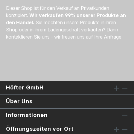
Dieser Shop ist für den Verkauf an Privatkunden
konzipiert.
Wir verkaufen 99% unserer Produkte an
den Handel.
Sie möchten unsere Produkte in ihren
Shop oder in ihrem Ladengeschäft verkaufen? Dann
kontaktieren Sie uns - wir freuen uns auf Ihre Anfrage
Höfter GmbH
Über Uns
Informationen
Öffnungszeiten vor Ort