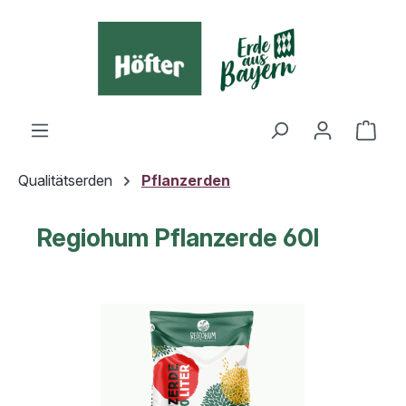
alt springen
Ware
Qualitätserden
Pflanzerden
Regiohum Pflanzerde 60l
Bildergalerie überspringen