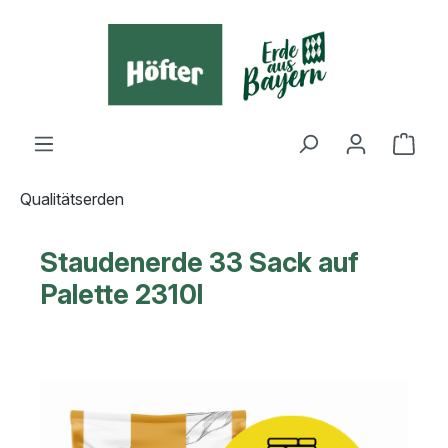
alt springen
Ware
Qualitätserden
Staudenerde 33 Sack auf
Palette 2310l
Bildergalerie überspringen