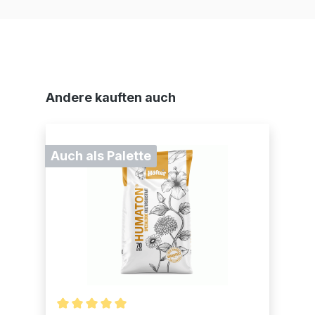
Produktgalerie überspringen
Andere kauften auch
Auch als Palette