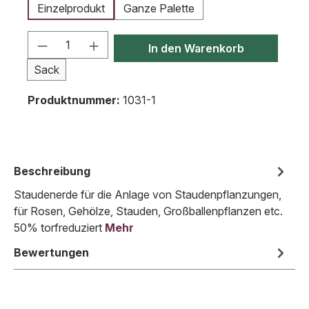
Einzelprodukt
Ganze Palette
Produkt Anzahl: Gib den gewünschten We
In den Warenkorb
Sack
Produktnummer:
1031-1
Beschreibung
Staudenerde für die Anlage von Staudenpflanzungen,
für Rosen, Gehölze, Stauden, Großballenpflanzen etc.
50% torfreduziert
Mehr
Bewertungen