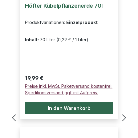
Durchschnittliche Bewertung von 5 von 5 Sternen
Höfter Kübelpflanzenerde 70l
Produktvariationen:
Einzelprodukt
Inhalt:
70 Liter
(0,29 € / 1 Liter)
Regulärer Preis:
19,99 €
Preise inkl. MwSt. Paketversand kostenfrei.
Speditionsversand ggf. mit Aufpreis.
In den Warenkorb