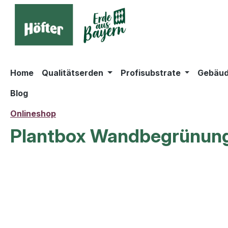
springen
Zur Hauptnavigation springen
Home
Qualitätserden
Profisubstrate
Gebäud
Blog
Onlineshop
Plantbox Wandbegrünung
Bildergalerie überspringen