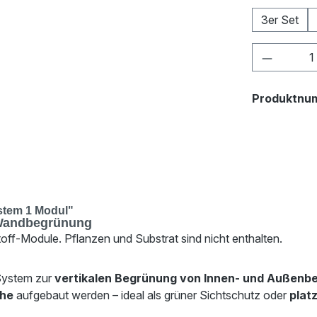
3er Set
Produkt 
Produktnu
stem 1 Modul"
e Wandbegrünung
off-Module. Pflanzen und Substrat sind nicht enthalten.
 System zur
vertikalen Begrünung von Innen- und Außenb
öhe
aufgebaut werden – ideal als grüner Sichtschutz oder
plat