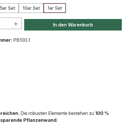
5er Set
10er Set
1er Set
Anzahl: Gib den gewünschten Wert ein od
In den Warenkorb
mmer:
PB100.1
ereichen
. Die robusten Elemente bestehen zu
100 %
zsparende Pflanzenwand
.