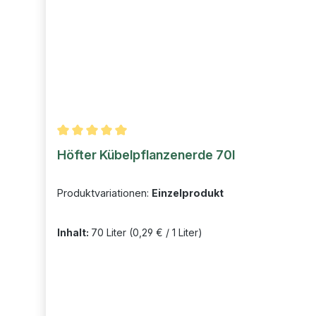
Durchschnittliche Bewertung von 5 von 5 Sternen
Höfter Kübelpflanzenerde 70l
Produktvariationen:
Einzelprodukt
Inhalt:
70 Liter
(0,29 € / 1 Liter)