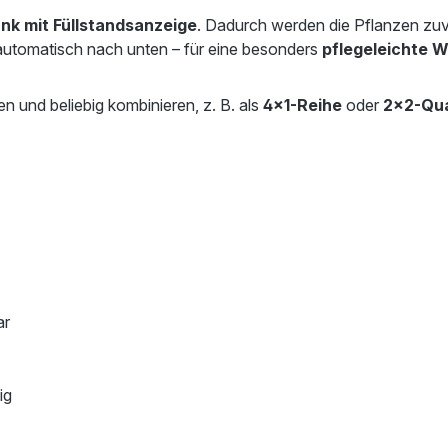
ank mit Füllstandsanzeige
. Dadurch werden die Pflanzen zuv
 automatisch nach unten – für eine besonders
pflegeleichte 
und beliebig kombinieren, z. B. als
4×1-Reihe
oder
2×2-Qu
ar
ig