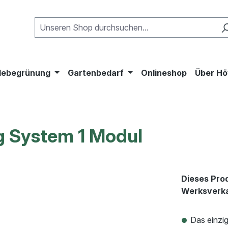
ebegrünung
Gartenbedarf
Onlineshop
Über Hö
 System 1 Modul
Dieses Prod
Werksverk
Das einzi