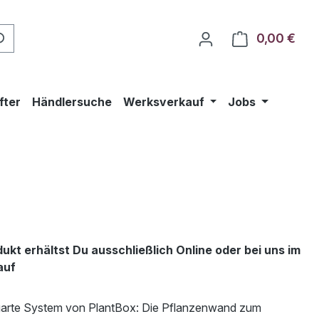
0,00 €
Ware
fter
Händlersuche
Werksverkauf
Jobs
ukt erhältst Du ausschließlich Online oder bei uns im
auf
garte System von PlantBox: Die Pflanzenwand zum