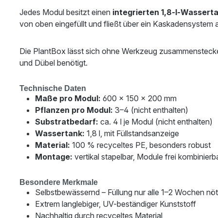
Jedes Modul besitzt einen
integrierten 1,8-l-Wassert
von oben eingefüllt und fließt über ein Kaskadensystem
Die PlantBox lässt sich ohne Werkzeug zusammenstecken 
und Dübel benötigt.
Technische Daten
Maße pro Modul:
600 × 150 × 200 mm
Pflanzen pro Modul:
3–4 (nicht enthalten)
Substratbedarf:
ca. 4 l je Modul (nicht enthalten)
Wassertank:
1,8 l, mit Füllstandsanzeige
Material:
100 % recyceltes PE, besonders robust
Montage:
vertikal stapelbar, Module frei kombinierb
Besondere Merkmale
Selbstbewässernd – Füllung nur alle 1–2 Wochen nöt
Extrem langlebiger, UV-beständiger Kunststoff
Nachhaltig durch recyceltes Material