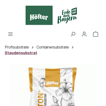
alt springen
Ware
Profisubstrate
Containersubstrate
Staudensubstrat