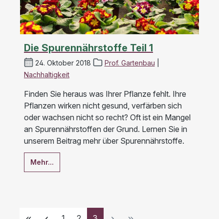
Die Spurennährstoffe Teil 1
24. Oktober 2018
Prof. Gartenbau
|
Nachhaltigkeit
Finden Sie heraus was Ihrer Pflanze fehlt. Ihre
Pflanzen wirken nicht gesund, verfärben sich
oder wachsen nicht so recht? Oft ist ein Mangel
an Spurennährstoffen der Grund. Lernen Sie in
unserem Beitrag mehr über Spurennährstoffe.
Mehr...
Seite
Seite
Seite
1
2
3