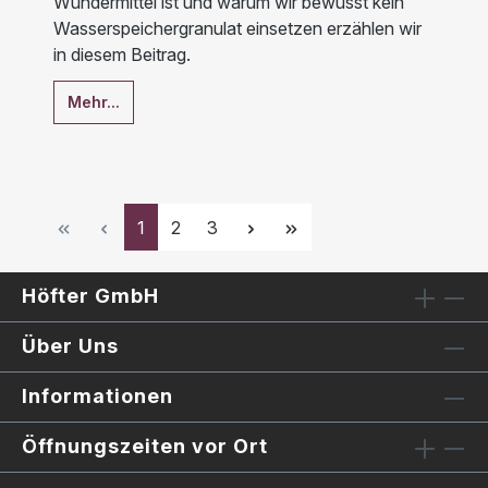
Wundermittel ist und warum wir bewusst kein
Wasserspeichergranulat einsetzen erzählen wir
in diesem Beitrag.
Mehr...
Seite
Seite
Seite
1
2
3
Höfter GmbH
Über Uns
Informationen
Öffnungszeiten vor Ort