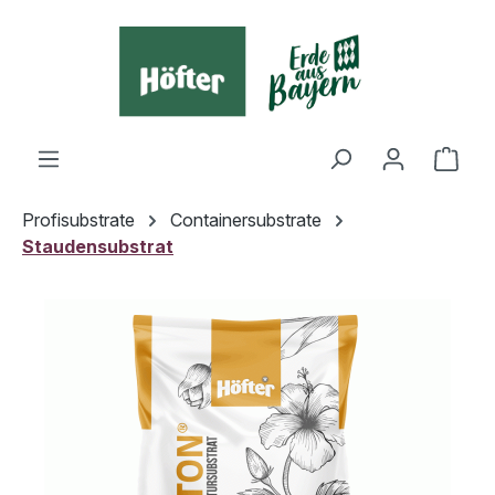
alt springen
Ware
Profisubstrate
Containersubstrate
Staudensubstrat