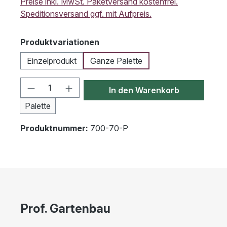
Preise inkl. MwSt. Paketversand kostenfrei.
Speditionsversand ggf. mit Aufpreis.
auswählen
Produktvariationen
Einzelprodukt
Ganze Palette
Produkt Anzahl: Gib den gewünschten We
In den Warenkorb
Palette
Produktnummer:
700-70-P
Prof. Gartenbau