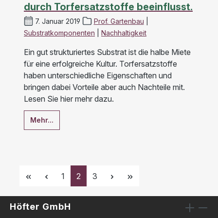
durch Torfersatzstoffe beeinflusst.
7. Januar 2019
Prof. Gartenbau
|
Substratkomponenten
|
Nachhaltigkeit
Ein gut strukturiertes Substrat ist die halbe Miete
für eine erfolgreiche Kultur. Torfersatzstoffe
haben unterschiedliche Eigenschaften und
bringen dabei Vorteile aber auch Nachteile mit.
Lesen Sie hier mehr dazu.
Mehr...
Seite
Seite
Seite
1
2
3
Höfter GmbH