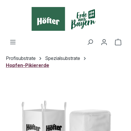
alt springen
Ware
Profisubstrate
Spezialsubstrate
Hopfen-Pikiererde