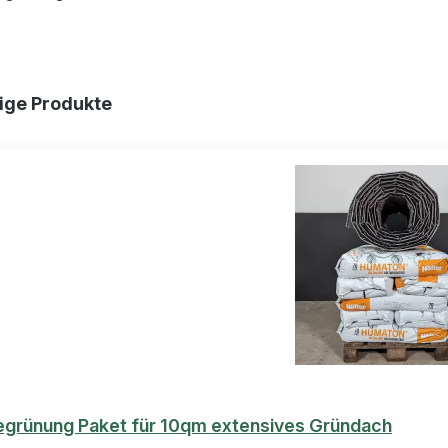
erie überspringen
ige Produkte
grünung Paket für 10qm extensives Gründach