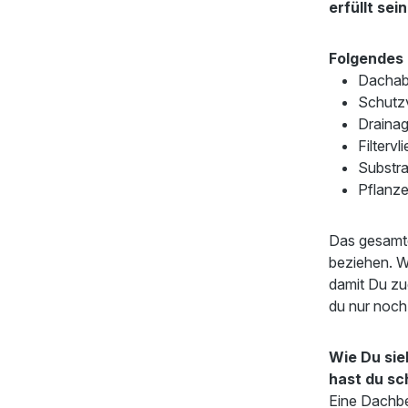
erfüllt se
Folgendes 
Dachabd
Schutzv
Draina
Filtervli
Substra
Pflanz
Das gesamte
beziehen. Wi
damit Du zu
du nur noch
Wie Du sie
hast du sc
Eine Dachbe