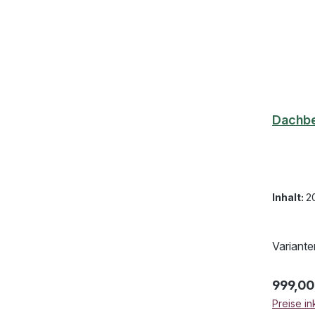
Dachbe
Inhalt:
2
Variante
Regulär
999,00
Preise in