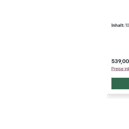
Inhalt:
1
Regulär
539,00
Preise in