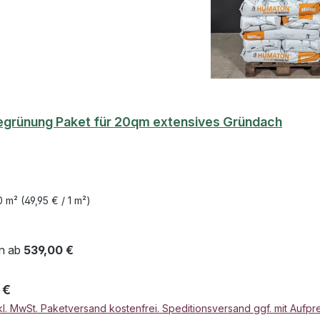
grünung Paket für 20qm extensives Gründach
0 m²
(49,95 € / 1 m²)
n ab
539,00 €
er Preis:
 €
kl. MwSt. Paketversand kostenfrei. Speditionsversand ggf. mit Aufpre