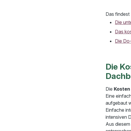
Das findest 
Die unt
Das kos
Die Do-
Die Ko
Dachb
Die
Kosten
Eine einfac
aufgebaut w
Einfache in
intensiven 
Aus diesem 
entsprechen