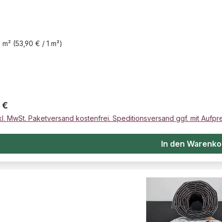
0 m²
(53,90 € / 1 m²)
er Preis:
 €
kl. MwSt. Paketversand kostenfrei. Speditionsversand ggf. mit Aufpre
In den Warenko