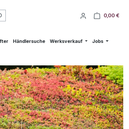
0,00 €
Ware
fter
Händlersuche
Werksverkauf
Jobs